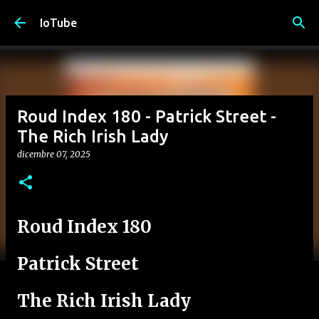
Passa ai contenuti principali
IoTube
Roud Index 180 - Patrick Street -
The Rich Irish Lady
dicembre 07, 2025
Roud Index 180
Patrick Street
The Rich Irish Lady